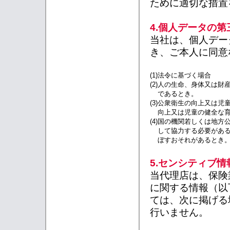
ために適切な措置
4.個人データの
当社は、個人デー
き、ご本人に同意
(1)
法令に基づく場合
(2)
人の生命、身体又は財
であるとき。
(3)
公衆衛生の向上又は児
向上又は児童の健全な
(4)
国の機関若しくは地方
して協力する必要があ
ぼすおそれがあるとき
5.センシティブ
当代理店は、保険
に関する情報（以
ては、次に掲げる
行いません。