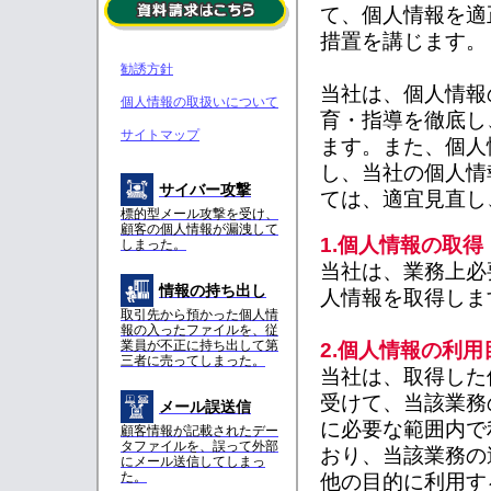
て、個人情報を適
措置を講じます。
勧誘方針
当社は、個人情報
個人情報の取扱いについて
育・指導を徹底し
サイトマップ
ます。また、個人
し、当社の個人情
サイバー攻撃
ては、適宜見直し
標的型メール攻撃を受け、
顧客の個人情報が漏洩して
1.個人情報の取得
しまった。
当社は、業務上必
情報の持ち出し
人情報を取得しま
取引先から預かった個人情
報の入ったファイルを、従
業員が不正に持ち出して第
2.個人情報の利用
三者に売ってしまった。
当社は、取得した
受けて、当該業務
メール誤送信
に必要な範囲内で
顧客情報が記載されたデー
タファイルを、誤って外部
おり、当該業務の
にメール送信してしまっ
た。
他の目的に利用す