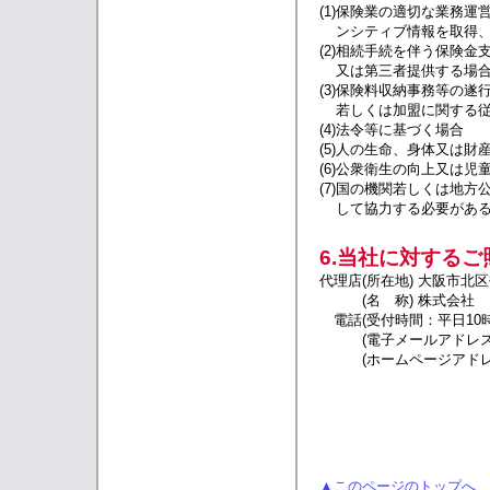
(1)
保険業の適切な業務運
ンシティブ情報を取得
(2)
相続手続を伴う保険金
又は第三者提供する場
(3)
保険料収納事務等の遂
若しくは加盟に関する
(4)
法令等に基づく場合
(5)
人の生命、身体又は財
(6)
公衆衛生の向上又は児
(7)
国の機関若しくは地方
して協力する必要があ
6.当社に対するご
代理店
(所在地) 大阪市北区
(名 称) 株式会
電話
(受付時間：平日10時
(電子メールアドレス) ai
(ホームページアドレス) UR
▲このページのトップへ