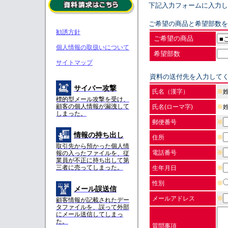
下記入力フォームに入力し
ご希望の商品と希望部数を
勧誘方針
ご希望の商品
個人情報の取扱いについて
希望部数
サイトマップ
資料の送付先を入力して
サイバー攻撃
氏名（漢字）
※
標的型メール攻撃を受け、
顧客の個人情報が漏洩して
氏名(ローマ字)
※
しまった。
郵便番号
※
情報の持ち出し
住所
※
取引先から預かった個人情
電話番号
※
報の入ったファイルを、従
業員が不正に持ち出して第
三者に売ってしまった。
生年月日
※
性別
※
メール誤送信
メールアドレス
※
顧客情報が記載されたデー
タファイルを、誤って外部
にメール送信してしまっ
た。
質問事項