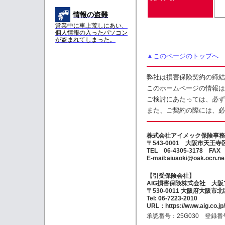
情報の盗難
営業中に車上荒しにあい、
個人情報の入ったパソコン
が盗まれてしまった。
▲このページのトップへ
弊社は損害保険契約の締結
このホームページの情報は
ご検討にあたっては、必ず
また、ご契約の際には、必
株式会社アイメック保険事務
〒543-0001 大阪市天王
TEL 06-4305-3178 FAX 
E-mail:aiuaoki@oak.ocn.ne.
【引受保険会社】
AIG損害保険株式会社 大
〒530-0011 大阪府大阪市
Tel: 06-7223-2010
URL：https://www.aig.co.jp
承認番号：25G030 登録番号